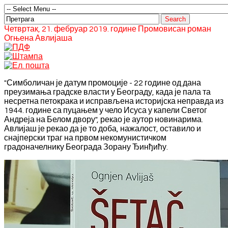
Четвртак, 21. фебруар 2019. године Промовисан роман
Огњена Авлијаша
"Симболичан је датум промоције - 22 године од дана
преузимања градске власти у Београду, када је пала та
несретна петокрака и исправљена историјска неправда из
1944. године са пуцањем у чело Исуса у капели Светог
Андреја на Белом двору", рекао је аутор новинарима.
Авлијаш је рекао да је то доба, нажалост, оставило и
снајперски траг на првом некомунистичком
градоначелнику Београда Зорану Ђинђићу.