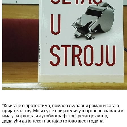
"Књига је о протестима, помало љубавни роман и сага о
пријатељству. Моји су се пријатељи у њој препознавали и
има у њој доста и аутобиографског", рекао је аутор,
додајући да је текст настајао готово шест година.