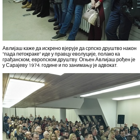
Авлијаш каже да искрено вјерује да српско друштво након
"пада петокраке" иде у правцу еволуције, полако ка
грађанском, европском друштву. Огњен Авлијаш рођен је
у Сарајеву 1974. године и по занимању је адвокат.