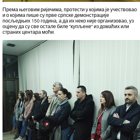
Према његовим ријечима, протести у којима је учествовао
и о којима пише су прве српске демонстрације
посљедњих 150 година, а да их неко није организовао, уз
оцјену да су све остале биле "купљене" из домаћих или
страних центара моћи.