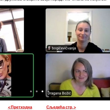
< Претходна
Сљедећа стр. >