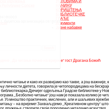
ска удружења
УСЛОВИМА И
а Републике Српске
НАЧИНУ
КОРИШТЕЊА
БИБЛИОТЕЧКЕ
384180003
ГРАЂЕ
1, буџетска организација 0818035
пске
Документи
Јавне набавке
године ,,Да читање почне на вријеме" гост Драгана Божић
ентично читање и како их развијамо као такве, а још важније, 
 личности дјетета, говорила је читопородицама на бескрај
иблиотекарка Дјечијег одјељења Градске библиотеке у Но
ограма ,,Безболно читање" још нам је показала колико је чи
ље. Уз мноштво практичних, мислених, али и шаљивих вјежби
 читању – на вријеме! Захваљујемо ,,Креативном центру" што
ког дружења: створите своје породично читалачко искуство!