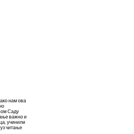
како нам ова
но
вом Саду
тање важно и
ца, учинили
 уз читање