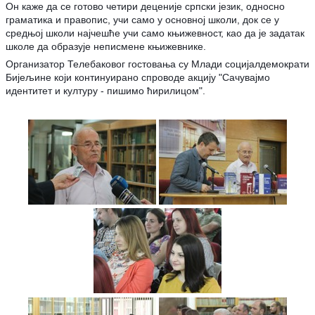
Он каже да се готово четири деценије српски језик, односно
граматика и правопис, учи само у основној школи, док се у
средњој школи најчешће учи само књижевност, као да је задатак
школе да образује неписмене књижевнике.
Организатор Телебаковог гостовања су Млади социјалдемократи
Бијељине који континуирано спроводе акцију "Сачувајмо
идентитет и културу - пишимо ћирилицом".