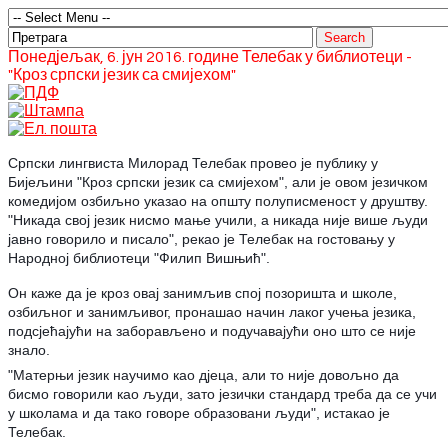
Понедјељак, 6. јун 2016. године Телебак у библиотеци -
"Кроз српски језик са смијехом"
Српски лингвиста Милорад Телебак провео је публику у
Бијељини "Кроз српски језик са смијехом", али је овом језичком
комедијом озбиљно указао на општу полуписменост у друштву.
"Никада свој језик нисмо мање учили, а никада није више људи
јавно говорило и писало", рекао је Телебак на гостовању у
Народној библиотеци "Филип Вишњић".
Он каже да је кроз овај занимљив спој позоришта и школе,
озбиљног и занимљивог, пронашао начин лаког учења језика,
подсјећајући на заборављено и под
учавајући оно што се није
знало.
"Матерњи језик научимо као дјеца, али то није довољно да
бисмо говорили као људи, зато језички стандард треба да се учи
у школама и да тако говоре образовани људи", истакао је
Телебак.