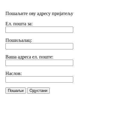
Пошаљите ову адресу пријатељу
Ел. пошта за:
Пошиљалац:
Ваша адреса ел. поште:
Наслов:
Пошаљи
Одустани