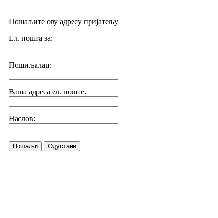
Пошаљите ову адресу пријатељу
Ел. пошта за:
Пошиљалац:
Ваша адреса ел. поште:
Наслов:
Пошаљи
Одустани