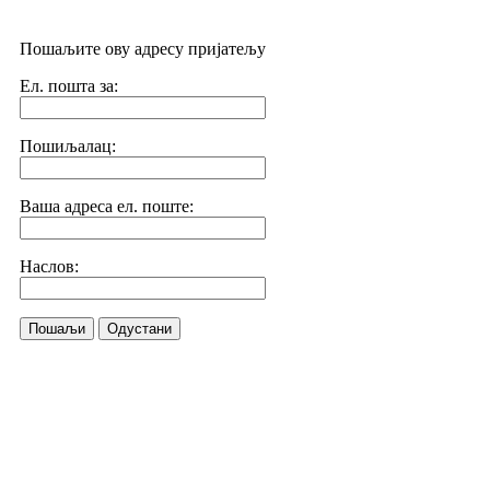
Пошаљите ову адресу пријатељу
Ел. пошта за:
Пошиљалац:
Ваша адреса ел. поште:
Наслов:
Пошаљи
Одустани