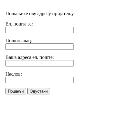
Пошаљите ову адресу пријатељу
Ел. пошта за:
Пошиљалац:
Ваша адреса ел. поште:
Наслов:
Пошаљи
Одустани