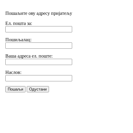
Пошаљите ову адресу пријатељу
Ел. пошта за:
Пошиљалац:
Ваша адреса ел. поште:
Наслов:
Пошаљи
Одустани