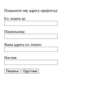
Пошаљите ову адресу пријатељу
Ел. пошта за:
Пошиљалац:
Ваша адреса ел. поште:
Наслов:
Пошаљи
Одустани