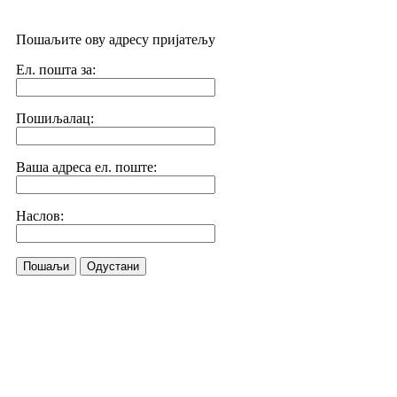
Пошаљите ову адресу пријатељу
Ел. пошта за:
Пошиљалац:
Ваша адреса ел. поште:
Наслов:
Пошаљи
Одустани