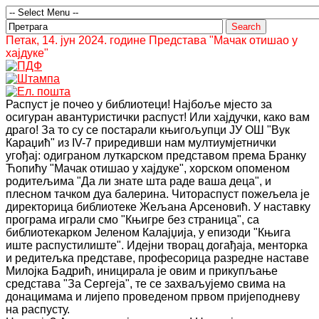
Петак, 14. јун 2024. године Представа "Мачак отишао у
хајдуке"
Распуст је почео у библиотеци! Најбоље мјесто за
осигуран авантуристички распуст! Или хајдучки, како вам
драго! За то су се постарали књигољупци ЈУ ОШ "Вук
Караџић" из IV-7 приредивши нам мултиумјетнички
угођај: одиграном луткарском представом према Бранку
Ћопићу "Мачак отишао у хајдуке", хорском опоменом
родитељима "Да ли знате шта раде ваша деца", и
плесном тачком дуа балерина. Читораспуст пожељела је
директорица библиотеке Жељана Арсеновић. У наставку
програма играли смо
"Књигре без страница", са
библиотекарком Јеленом Калајџија, у епизоди "Књига
иште распустилиште". Идејни творац догађаја, менторка
и редитељка представе, професорица разредне наставе
Милојка Бадрић, иницирала је овим и прикупљање
средстава "За Сергеја", те се захваљујемо свима на
донацимама и лијепо проведеном првом пријеподневу
на распусту.