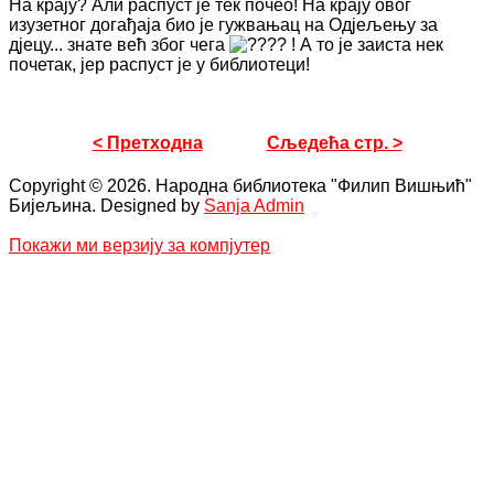
На крају? Али распуст је тек почео! На крају овог
изузетног догађаја био је гужвањац на Одјељењу за
дјецу... знате већ због чега
! А то је заиста нек
почетак, јер распуст је у библиотеци!
< Претходна
Сљедећа стр. >
Copyright © 2026. Народна библиотека "Филип Вишњић"
Бијељина. Designed by
Sanja Admin
Покажи ми верзију за компјутер