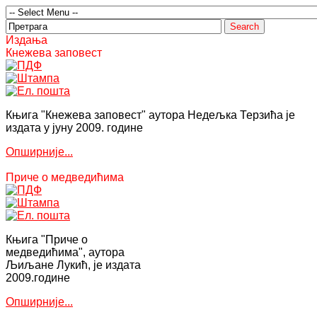
Издања
Кнежева заповест
Књига "Кнежева заповест" аутора Недељка Терзића је
издата у јуну 2009. године
Опширније...
Приче о медведићима
Књига "Приче о
медведићима", аутора
Љиљане Лукић, је издата
2009.године
Опширније...