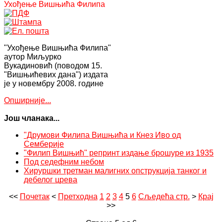
Ухођење Вишњића Филипа
"Ухођење Вишњића Филипа"
аутор Миљурко
Вукадиновић (поводом 15.
"Вишњићевих дана") издата
је у новембру 2008. године
Опширније...
Још чланака...
"Друмови Филипа Вишњића и Кнез Иво од
Семберије
"Филип Вишњић" репринт издање брошуре из 1935
Под седефним небом
Хируршки третман малигних опструкција танког и
дебелог црева
<<
Почетак
<
Претходна
1
2
3
4
5
6
Сљедећа стр.
>
Крај
>>