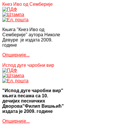
Кнез Иво од Семберије
Књига "Кнез Иво од
Семберије" аутора Николе
Девуре је издата 2009.
године
Опширније...
Испод дуге чаробни вир
"Испод дуге чаробни вир"
књига песама са 10.
дечијих песничких
Дворова"Филип Вишњић"
издата је 2009. године
Опширније...