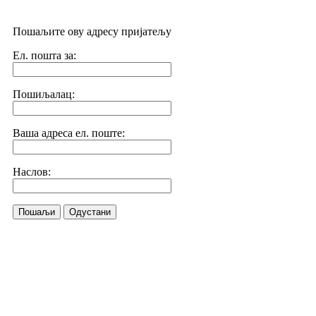
Пошаљите ову адресу пријатељу
Ел. пошта за:
Пошиљалац:
Ваша адреса ел. поште:
Наслов:
Пошаљи
Одустани