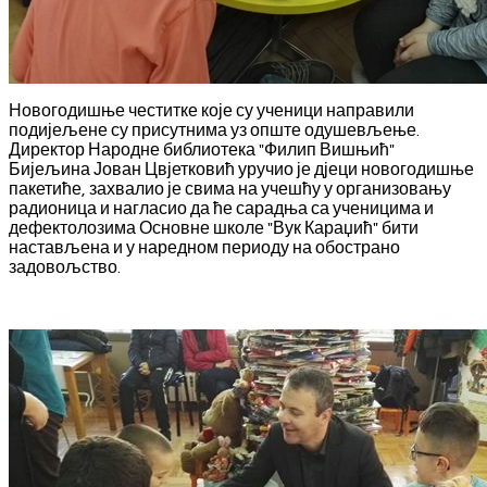
Новогодишње честитке које су ученици направили
подијељене су присутнима уз опште одушевљење.
Директор Народне библиотека "Филип Вишњић"
Бијељина Јован Цвјетковић уручио је дјеци новогодишње
пакетиће, захвалио је свима на учешћу у организовању
радионица и нагласио да ће сарадња са ученицима и
дефектолозима Основне школе "Вук Караџић" бити
настављена и у наредном периоду на обострано
задовољство.