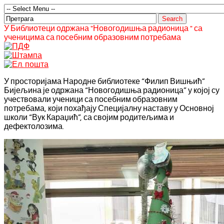
У Библиотеци одржана "Новогодишња радионица " са
ученицима са посебним образовним потребама
У просторијама Народне библиотеке “Филип Вишњић”
Бијељина је одржана “Новогодишња радионица” у којој су
учествовали ученици са посебним образовним
потребама, који похађају Специјалну наставу у Основној
школи “Вук Караџић”, са својим родитељима и
дефектолозима.