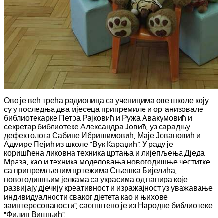
Ово је већ трећа радионица са ученицима ове школе коју
су у последња два мјесеца припремиле и организовале
библиотекарке Петра Рајковић и Ружа Авакумовић и
секретар библиотеке Александра Јовић, уз сарадњу
дефектолога Сабине Ибришимовић, Маје Јовановић и
Адмире Пејић из школе “Вук Караџић”. У раду је
коришћена ликовна техника цртања и лијепљења Дједа
Мраза, као и техника моделовања новогодишње честитке
са припремљеним цртежима Сњешка Бијелића,
новогодишњим јелкама са украсима од папира које
развијају дјечију креативност и изражајност уз уважавање
индивидуалности сваког дјетета као и њихове
заинтересованости", саопштено је из Народне библиотеке
"Филип Вишњић".