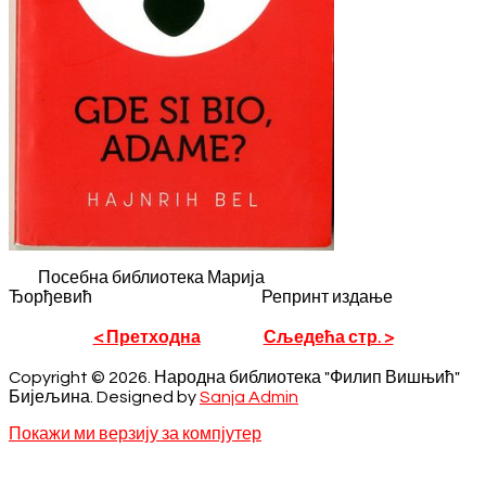
Посебна библиотека Марија
Ђорђевић Репринт издање
< Претходна
Сљедећа стр. >
Copyright © 2026. Народна библиотека "Филип Вишњић"
Бијељина. Designed by
Sanja Admin
Покажи ми верзију за компјутер