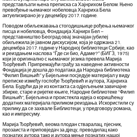
представљати њена преписка са Хајнрихом Белом. Њено
превођење њемачког нобеловца Хајнриха Бела
актуелизирано је у децембру 2017. године.
Поводом обиљежавања стогодишњице рођења њемачког
писца и нобеловца, Фондација Хајнирх Бел –
представништво Београд овај значајан јубилеј
обиљежила је јавном дискусијом, која је одржана 21.
децембра 2017. године у Народној библиотеци Србије, као
и реиздањем наслова ’’Где си био, Адаме?’’ (БИГЗ, 1975)
који је оригинално с њемачког језика превела Марија
Ђорђевић. Припремајући грађу за наведене активности
Фондација је дошла до података да Народна библиотека
’’Филип Вишњић’’ у Бијељини посједује материјал у виду
преписке између госпође Ђорђевић и аутора, Хајнриха
Бела. Будући да је из контакта са одјељењем завичајне
збирке, старе и ријетке књиге, Народне библиотеке ''Филип
Вишњић'', Бијељина и проистекла идеја о коришћењу
додатних материјала приликом реиздања. Искористили су
прилику да се захвале Библиотеци, у предговору романа,
као и импресуму.
Марија Ђорђевић, веома плодан стваралац, пјесник,
прозаиста и приповједач за дјецу, преводилац како
познатих аутора тако и аутора мење познатих нашој