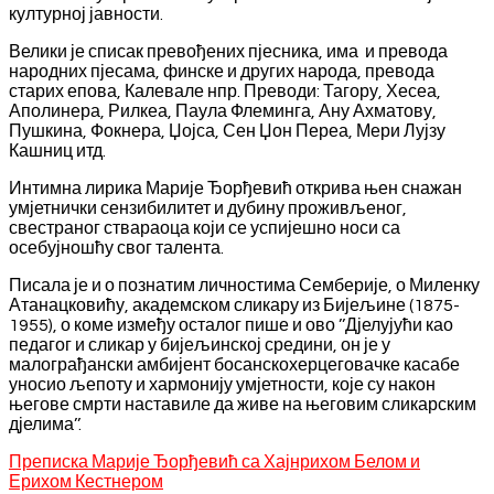
културној јавности.
Велики је списак превођених пјесника, има и превода
народних пјесама, финске и других народа, превода
старих епова, Калевале нпр. Преводи: Тагору, Хесеа,
Аполинера, Рилкеа, Паула Флеминга, Ану Ахматову,
Пушкина, Фокнера, Џојса, Сен Џон Переа, Мери Лујзу
Кашниц итд.
Интимна лирика Марије Ђорђевић открива њен снажан
умјетнички сензибилитет и дубину проживљеног,
свестраног ствараоца који се успијешно носи са
осебујношћу свог талента.
Писала је и о познатим личностима Семберије, о Миленку
Атанацковићу, академском сликару из Бијељине (1875-
1955), о коме између осталог пише и ово ’’Дјелујући као
педагог и сликар у бијељинској средини, он је у
малограђански амбијент босанскохерцеговачке касабе
уносио љепоту и хармонију умјетности, које су након
његове смрти наставиле да живе на његовим сликарским
дјелима’’.
Преписка Марије Ђорђевић са Хајнрихом Белом и
Ерихом Кестнером