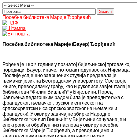
Посебна библиотека Марије Ђорђевић
Посебна
библиотека
Марије (Бауер) Ђорђевић
:
Рођена је 1902. године у познатој бијељинској трговачкој
породици, Бауер, иначе, потомак подунавских Нијемаца.
Послије успјешно завршених студија предавала је
њемачки језик на Београдском универзитету. Све своје
књиге, преводилачку грађу, као и рукописе завјештала је
библиотеци ''Филип Вишњић'' у Бијељини. Поред
бављења педагошким радом била је преводитељка с
француског, њемачког, руског и енглеског на
српскохрватски и са српскохрватског на њемачки и
француски). У оквиру завичајне збирке Народне
библиотеке ’’Филип Вишњић’’ у Бијељини сачувана је и
електронски обрађен низ наслова у оквиру посебне
библиотеке Марије Ђорђевић, а преводиоцима и
књигољупцима нарочиту занимљивост може