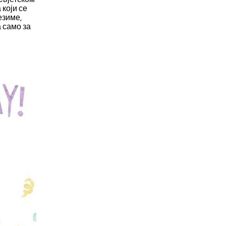
 који се
езиме,
а само за