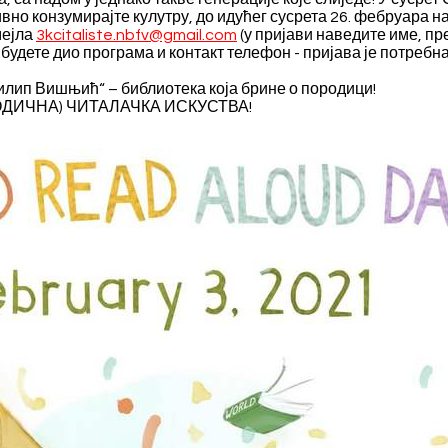
вно конзумирајте кулутру, до идућег сусрета 26. фебруара на
мејла
3kcitaliste.nbfv@gmail.com
(у пријави наведите име, пр
а будете дио програма и контакт телефон - пријава је потребн
лип Вишњић“ – библиотека која брине о породици!
ОДИЧНА) ЧИТАЛАЧКА ИСКУСТВА!