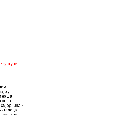
е културе
свим
 је у
и наша
а нова
 смјерница и
 читалаца
 Свјетском