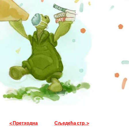
< Претходна
Сљедећа стр. >