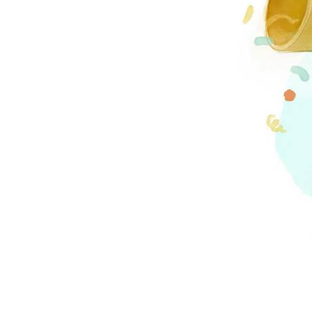
escort
muğla
escort
manisa
escort
sivas
escort
tekirdağ
escort
tokat
escort
uşak
escort
yalova
escort
yozgat
escort
trabzon
escort
afyon
escort
aksaray
escort
amasya
escort
ardahan
escort
artvin