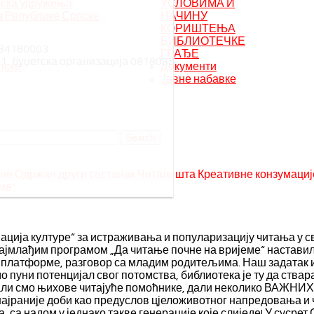
ска удружења
УСЛОВИМА И
а Републике Српске
НАЧИНУ
КОРИШТЕЊА
БИБЛИОТЕЧКЕ
384180003
ГРАЂЕ
1, буџетска организација 0818035
пске
Документи
Јавне набавке
одине Одржан други састанак Читалишта Креативне конзумациј
ме"
ација културе“ за истраживања и популаризацију читања у 
јмлађим програмом „Да читање почне на вријеме“ наставила
м платформе, разговор са младим родитељима. Наш задатак 
о пуни потенцијал свог потомства, библиотека је ту да ствар
нали смо њихове читајуће помоћнике, дали неколико ВАЖНИХ
најраније доби као предуслов цјеложивотног напредовања и
, са надом у једнако такве генерације које слиједе! У сусрет