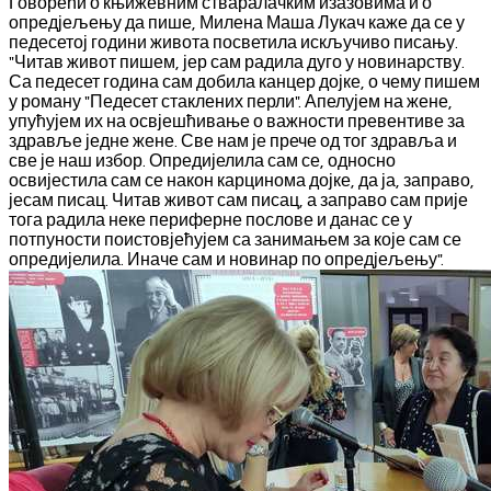
Говорећи о књижевним стваралачким изазовима и о
опредјељењу да пише, Милена Маша Лукач каже да се у
педесетој години живота посветила искључиво писању.
"Читав живот пишем, јер сам радила дуго у новинарству.
Са педесет година сам добила канцер дојке, о чему пишем
у роману "Педесет стаклених перли". Апелујем на жене,
упућујем их на освјешћивање о важности превентиве за
здравље једне жене. Све нам је прече од тог здравља и
све је наш избор. Опредијелила сам се, односно
освијестила сам се након карцинома дојке, да ја, заправо,
јесам писац. Читав живот сам писац, а заправо сам прије
тога радила неке периферне послове и данас се у
потпуности поистовјећујем са занимањем за које сам се
опредијелила. Иначе сам и новинар по опредјељењу".