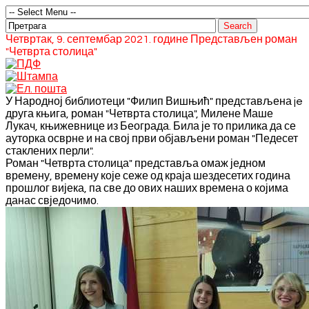
Четвртак, 9. септембар 2021. године Представљен роман
"Четврта столица"
У Народној библиотеци "Филип Вишњић" представљена je
друга књига, роман "Четврта столица", Милене Маше
Лукач, књижевнице из Београда. Била је то прилика да се
ауторка осврне и на свој први објављени роман "Педесет
стаклених перли".
Роман "Четврта столица" представља омаж једном
времену, времену које сеже од краја шездесетих година
прошлог вијека, па све до ових наших времена о којима
данас свједочимо.