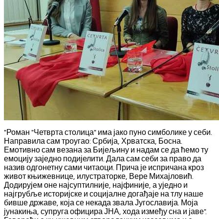
"Роман "Четврта столица" има јако пуно симболике у себи.
Направила сам троугао: Србија, Хрватска, Босна.
Емотивно сам везана за Бијељину и надам се да ћемо ту
емоцију заједно подијелити. Дала сам себи за право да
назив одгонетну сами читаоци. Прича је испричана кроз
живот књижевнице, илустраторке, Вере Михајловић.
Додирујем оне најсуптилније, најфиније, а уједно и
најгрубље историјске и социјалне догађаје на тлу наше
бивше државе, која се некада звала Југославија. Моја
јунакиња, супруга официра ЈНА, хода између сна и јаве".