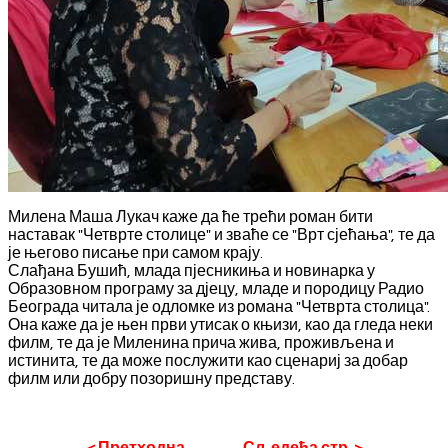
Милена Маша Лукач каже да ће трећи роман бити
наставак "Четврте столице" и зваће се "Врт сјећања", те да
је његово писање при самом крају.
Слађана Бушић, млада пјесникиња и новинарка у
Образовном програму за дјецу, младе и породицу Радио
Београда читала је одломке из романа "Четврта столица".
Она каже да је њен први утисак о књизи, као да гледа неки
филм, те да је Миленина прича жива, проживљена и
истинита, те да може послужити као сценариј за добар
филм или добру позоришну представу.