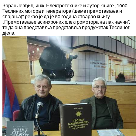
Зоран Јевђић, инж. Електротехнике и аутор књиге „1000
Теслиних мотора и генератора (шеме премотавања и
спајања)“ рекао је да је 50 година стварао књигу
„Премотавање асинхроних електромотора на лак начин“,
те да она представља представља продужетак Теслиног
дјела.