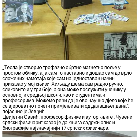
„Тесла је створио трофазно обртно магнетно поље у
простом облику, а ја сам то наставио и дошао сам до врло
сложених намотаја које сам на једноставан начин
приказао у мој књизи. Хиљаду шема сам радио ручно,
сликовито и у три боје, а она може послужити ученику у
основној и средњој школи, као и студентима и
професорима. Можемо рећи да је ово научно дјело које ће
се вјероватно почети примјењивати од данашњег дана“,
појаснио је Јевђић.
Цвијетин Савић, професор физике и аутор књиге „Чувени
српски физичари“ казао је да књига садржи опис и
биографије најзначајнији 17 српских физичара.