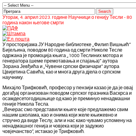
Уторак, 4. април 2023. године Научници о генију Тесли - 80
година након његове смрти
У просторијама ЈУ Народне библиотеке „Филип Вишњић“
Бијељина, поводом 80 година од смрти Николе Тесле
одржана је промоција књига „1000 Теслиних мотора и
генератора (шеме премотавања и спајања)“ аутора
Зорана Јевђића и „Чувени српски физичари“ аутора
Цвијетина Савића, као и многа друга дјела о српском
научнику.
Михајло Трифковић, професор у пензији казао је да је овај
догађај организован поводом српског празника Васкрса и
осамдесетогодишњице од како је преминуо ненадмашни
геније Никола Тесла.
„Вечерас смо представили књиге које предлажемо свим
нашим школама, као и онима који желе књижевно и
стручно да виде Теслу, али и нас како чувамо успомену на
ненадмашног генија и човјека који је задужио
човјечанство“, истакао је Трифковић.