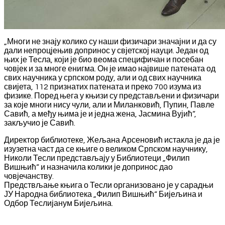
„Многи не знају колико су наши физичари значајни и да су
дали непроцјењив допринос у свјетској науци. Један од
њих је Тесла, који је био веома специфичан и посебан
човјек и за многе енигма. Он је имао највише патената од
свих научника у српском роду, али и од свих научника
свијета, 112 признатих патената и преко 700 изума из
физике. Поред њега у књизи су представљени и физичари
за које многи нису чули, али и Миланковић, Пупин, Павле
Савић, а међу њима је и једна жена, Јасмина Вујић“,
закључио је Савић.
Директор библиотеке, Жељана Арсеновић истакла је да је
изузетна част да се књиге о великом Српском научнику,
Николи Тесли представљају у Библиотеци „Филип
Вишњић“ и назначила колики је допринос дао
човјечанству.
Предствљање књига о Тесли организовано је у сарадњи
ЈУ Народна библиотека „Филип Вишњић“ Бијељина и
Одбор Теслијанум Бијељина.