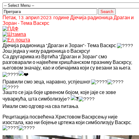
Петак, 13. април 2023. године Дјечија радионица Драган и
Зоран - Тема Васкрс
Дјечија радионица "Драган и Зоран"- Тема Васкрс
Још једна у низу радионица о Васкрсу!
Са другарима из Вртића "Драган и Зоран" смо
разговарали о највећем хришћанском празнику Васкрсу,
његовом значају, као и обичајима који су везани за њега.
Правили смо зеца, наравно, успјешно!
Зашто се јаја боје црвеном бојом, које јаје се зове
чуваркућа, шта симболизујe?
Имали смо одговр на сва питања.
Рецитација посвећена Христовом Васкрсењу није
изостала, као ни бојење цртежа који симболизују Васкрс.