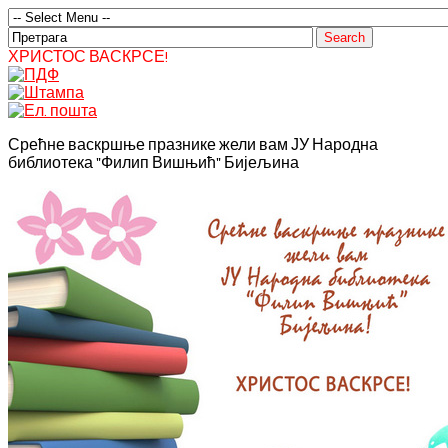
ХРИСТОС ВАСКРСЕ!
Срећне васкршње празнике жели вам ЈУ Народна
библиотека "Филип Вишњић" Бијељина