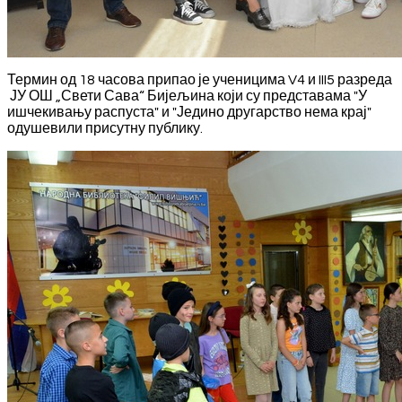
Термин од 18 часова припао је ученицима V4 и III5 разреда
ЈУ ОШ „Свети Сава“ Бијељина који су представама "У
ишчекивању распуста" и "Једино другарство нема крај"
одушевили присутну публику.