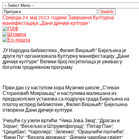
Сриједа 24. мај 2023. године Завршена Културна
манифестација „Дани дјечије културе“
ЈУ Народна библиотека „Филип Вишњић“ Бијељина је
други пут организовала Културну манифестацију „Дани
дјечије културе“. Велики број посјетилаца је уживао у
богатом тродневном програму.
Први дан су наступом хора Музичке школе „Стеван
Стојановић Мокрањац“ и наступима малишана из
предшколских установа са подручја града Бијељина на
платоу испред библиотеке „Филип Вишњић“ Бијељина
отворени Дани дјечије културе.
Учешће су узели вртићи: "Чика Јова Змај", "Драган и
Зоран", "Весељко и Штрумпфоград", "Петар Пан",
"Цицибан", "Чаролија", "Јеленко", "Орашчићи палчићи",
"Вини Пу", "Весела дружина", "Дјечији чаробни свијет",