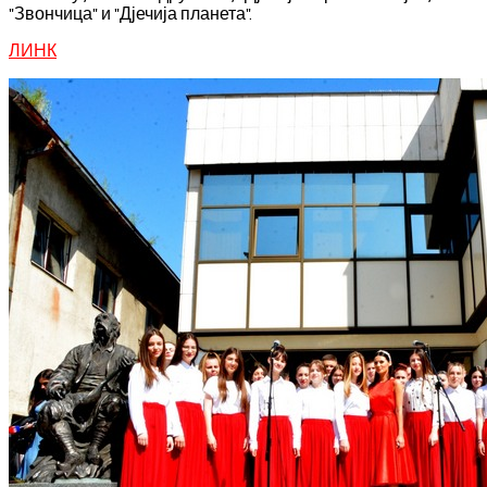
"Звончица" и "Дјечија планета".
ЛИНК