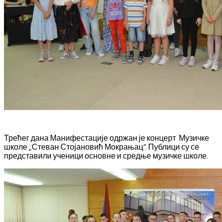
Трећег дана Манифестације одржан је концерт Музичке
школе „Стеван Стојановић Мокрањац“. Публици су се
представили ученици основне и средње музичке школе.