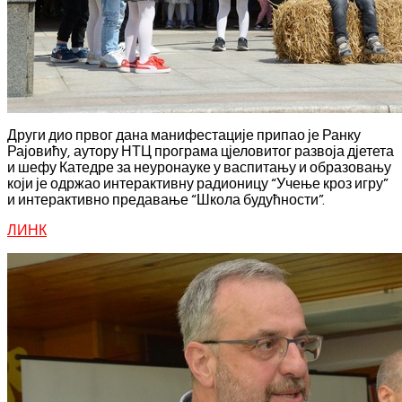
Други дио првог дана манифестације припао је Ранку
Рајовићу, аутору НТЦ програма цјеловитог развоја дјетета
и шефу Катедре за неуронауке у васпитању и образовању
који је одржао интерактивну радионицу “Учење кроз игру”
и интерактивно предавање “Школа будућности”.
ЛИНК