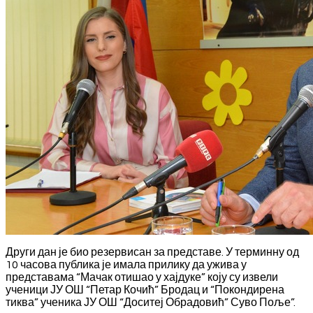
Други дан је био резервисан за представе. У терминну од
10 часова публика је имала прилику да ужива у
представама “Мачак отишао у хајдуке” коју су извели
ученици ЈУ ОШ “Петар Кочић” Бродац и “Покондирена
тиква” ученика ЈУ ОШ “Доситеј Обрадовић” Суво Поље”.