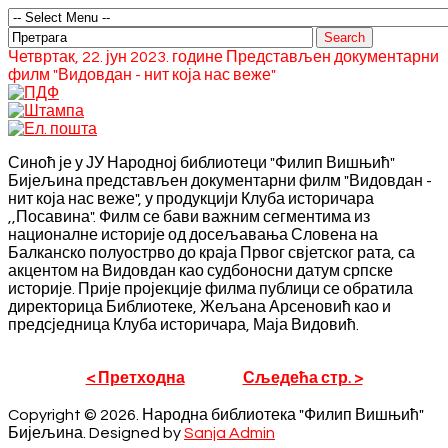
Четвртак, 22. јун 2023. године Представљен документарни
филм "Видовдан - нит која нас веже"
Синоћ је у ЈУ Народној библиотеци "Филип Вишњић"
Бијељина представљен документарни филм "Видовдан -
нит која нас веже", у продукцији Клуба историчара
,,Посавина". Филм се бави важним сегментима из
националне историје од досељавања Словена на
Балканско полуострво до краја Првог свјетског рата, са
акцентом на Видовдан као судбоносни датум српске
историје. Прије пројекције филма публици се обратила
директорица Библиотеке, Жељана Арсеновић као и
предсједница Клуба историчара, Маја Видовић.
< Претходна
Сљедећа стр. >
Copyright © 2026. Народна библиотека "Филип Вишњић"
Бијељина. Designed by
Sanja Admin