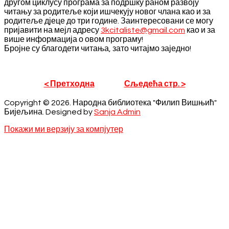
другом циклусу програма за подршку раном развоју
читању за родитеље који ишчекују новог члана као и за
родитеље дјеце до три године. Заинтересовани се могу
пријавити на мејл адресу
3kcitaliste@gmail.com
као и за
више информација о овом програму!
Бројне су благодети читања, зато читајмо заједно!
< Претходна
Сљедећа стр. >
Copyright © 2026. Народна библиотека "Филип Вишњић"
Бијељина. Designed by
Sanja Admin
Покажи ми верзију за компјутер