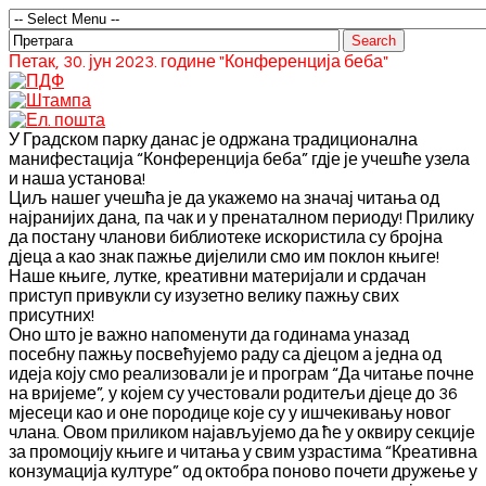
Петак, 30. јун 2023. године "Конференција беба"
У Градском парку данас је одржана традиционална
манифестација “Конференција беба” гдје је учешће узела
и наша установа!
Циљ нашег учешћа је да укажемо на значај читања од
најранијих дана, па чак и у пренаталном периоду! Прилику
да постану чланови библиотеке искористила су бројна
дјеца а као знак пажње дијелили смо им поклон књиге!
Наше књиге, лутке, креативни материјали и срдачан
приступ привукли су изузетно велику пажњу свих
присутних!
Оно што је важно напоменути да годинама
уназад
посебну пажњу посвећујемо раду са дјецом а једна од
идеја коју смо реализовали је и програм “Да читање почне
на вријеме”, у којем су учестовали родитељи дјеце до 36
мјесеци као и оне породице које су у ишчекивању новог
члана. Овом приликом најављујемо да ће у оквиру секције
за промоцију књиге и читања у свим узрастима “Креативна
конзумација културе” од октобра поново почети дружење у