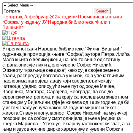
Четвртак, 8. фебруар 2024. године Промовисана књига
"Софка" у издању ЈУ Народна библиотека "Филип
Вишњић"
У препуној сали Народне библиотеке “Филип Вишњић”
одржана је промоција књиге “Софка”, аутора Петра Илића.
Мала књига о великој жени, на нешто више од стотину
страна описује лик и дјело чувене Софке Николић.
О животу “краљице севдаха”, како су је својевремено
звали, распредају поглавља у књизи, која упечатљивим
насловима наговјештавају који све детаљи чекају
читаоце, уједно, описујући њен пут од родне Мачве,
Зворника, Мостара, Сарајева, Београда, па све до
европских метропола, и
на крају са последњом животном
станицом у Бијељини, гдје је живела од 1939.године, да би
у истом граду уснула након 43 године мирног и тихог
живота.Славу и популарност Софке Николић на музичкој
позорници, са собом у смрт однијела је њена јединица
кћерка Мариола… Утихнуо је баршунасти женски глас, а за
њим и звук виолине, дирке хармонике и чувени Софкин