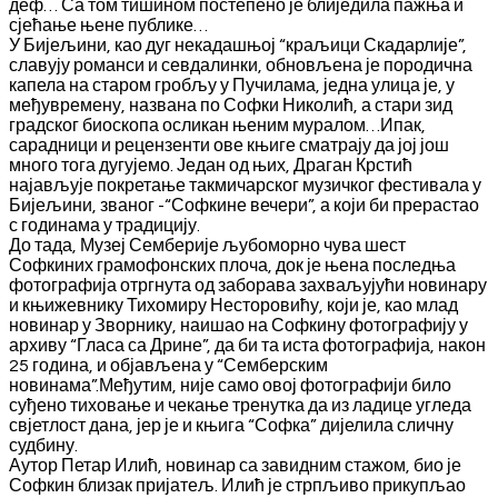
деф… Са том тишином постепено је блиједила пажња и
сјећање њене публике…
У Бијељини, као дуг некадашњој “краљици Скадарлије”,
славују романси и севдалинки, обновљена је породична
капела на старом гробљу у Пучилама, једна улица је, у
међувремену, названа по Софки Николић, а стари зид
градског биоскопа осликан њеним муралом…Ипак,
сарадници и рецензенти ове књиге сматрају да јој још
много тога дугујемо. Један од њих, Драган Крстић
најављује покретање такмичарског музичког фестивала у
Бијељини, званог -“Софкине вечери”, а који би прерастао
с годинама у традицију.
До тада, Музеј Семберије љубоморно чува шест
Софкиних грамофонских плоча, док је њена последња
фотографија отргнута од заборава захваљујући новинару
и књижевнику Тихомиру Несторовићу, који је, као млад
новинар у Зворнику, наишао на Софкину фотографију у
архиву “Гласа са Дрине”, да би та иста фотографија, након
25 година, и објављена у “Семберским
новинама”.Међутим, није само овој фотографији било
суђено тиховање и чекање тренутка да из ладице угледа
свјетлост дана, јер је и књига “Софка” дијелила сличну
судбину.
Аутор Петар Илић, новинар са завидним стажом, био је
Софкин близак пријатељ. Илић је стрпљиво прикупљао