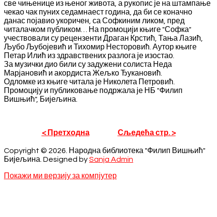
све чињенице из њеног живота, а рукопис је на штампање
чекао чак пуних седамнаест година, да би се коначно
данас појавио укоричен, са Софкиним ликом, пред
читалачком публиком… На промоцији књиге "Софка"
учествовали су рецензенти Драган Крстић, Тања Лазић,
Љубо Љубојевић и Тихомир Несторовић. Аутор књиге
Петар Илић из здравствених разлога је изостао.
За музички дио били су задужени солиста Неда
Марјановић и акордиста Жељко Ђукановић.
Одломке из књиге читала је Николета Петровић.
Промоцију и публиковање подржала је НБ "Филип
Вишњић", Бијељина.
< Претходна
Сљедећа стр. >
Copyright © 2026. Народна библиотека "Филип Вишњић"
Бијељина. Designed by
Sanja Admin
Покажи ми верзију за компјутер