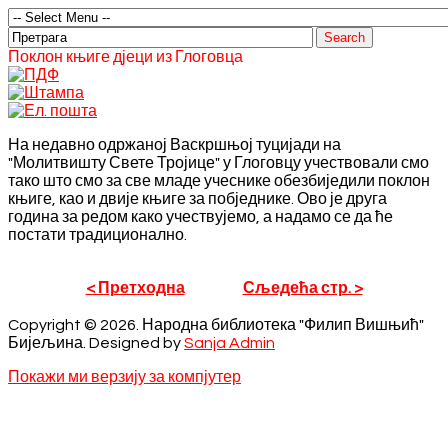
Поклон књиге дјеци из Глоговца
На недавно одржаној Васкршњој туцијади на
"Молитвишту Свете Тројице" у Глоговцу учествовали смо
тако што смо за све младе учеснике обезбиједили поклон
књиге, као и двије књиге за побједнике. Ово је друга
година за редом како учествујемо, а надамо се да ће
постати традиционално.
< Претходна
Сљедећа стр. >
Copyright © 2026. Народна библиотека "Филип Вишњић"
Бијељина. Designed by
Sanja Admin
Покажи ми верзију за компјутер