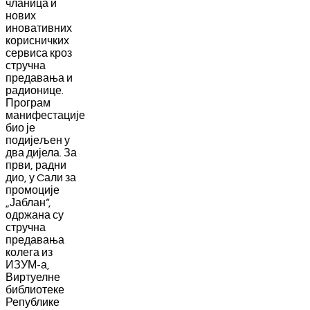
чланица и
нових
иновативних
корисничких
сервиса кроз
стручна
предавања и
радионице.
Програм
манифестације
био је
подијељен у
два дијела. За
први, радни
дио, у Cали за
промоције
„Јаблан“,
одржана су
стручна
предавања
колега из
ИЗУМ-а,
Виртуелне
библиотеке
Републике