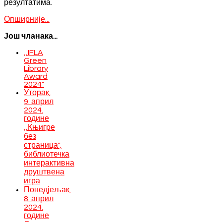
резултатима.
Опширније...
Још чланака...
,,IFLA
Green
Library
Award
2024"
Уторак,
9. април
2024.
године
,,Књигре
без
страница",
библиотечка
интерактивна
друштвена
игра
Понедјељак,
8. април
2024.
године