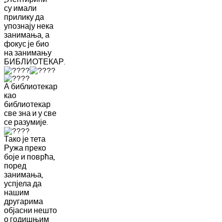
су имали
прилику да
упознају нека
занимања, а
фокус је био
на занимању
БИБЛИОТЕКАР.
А
библиотекар
као
библиотекар
све зна и у све
се разумије.
Тако је тета
Ружа преко
боје и поврћа,
поред
занимања,
успјела да
нашим
другарима
објасни нешто
о годишњим