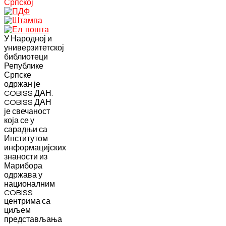
Српској
У Народној и
универзитетској
библиотеци
Републике
Српске
одржан је
COBISS ДАН.
COBISS ДАН
је свечаност
која се у
сарадњи са
Институтом
информацијских
знаности из
Марибора
одржава у
националним
COBISS
центрима са
циљем
представљања