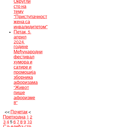
Округли
сто на
тему
“Приступачност
жена са
инвалидитетом”
Петак, 5.
април
2024.
године
Међународни
фестивал
хумора и
сатире и
промоција
зборника
афоризама
"Живот
пише
афоризме
8"
<<
Почетак
<
Претходна
1
2
3
4
5
6
7
8
9
10
Сљедећа стр.