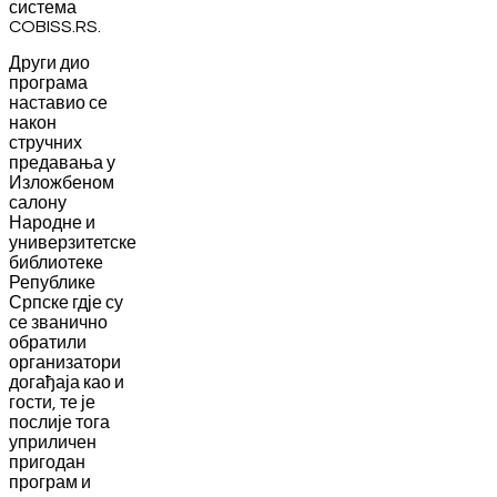
система
COBISS.RS.
Други дио
програма
наставио се
након
стручних
предавања у
Изложбеном
салону
Народне и
универзитетске
библиотеке
Републике
Српске гдје су
се званично
обратили
организатори
догађаја као и
гости, те је
послије тога
уприличен
пригодан
програм и