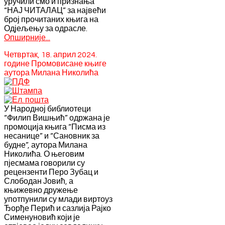
уручили смо и признања
“НАЈ ЧИТАЛАЦ” за највећи
број прочитаних књига на
Одјељењу за одрасле.
Опширније...
Четвртак, 18. април 2024.
године Промовисане књиге
аутора Милана Николића
У Народној библиотеци
“Филип Вишњић” одржана је
промоција књига “Писма из
несанице” и “Сановник за
будне”, аутора Милана
Николића. О његовим
пјесмама говорили су
рецензенти Перо Зубац и
Слободан Јовић, а
књижевно дружење
употпунили су млади виртоуз
Ђорђе Перић и сазлија Рајко
Сименуновић који је