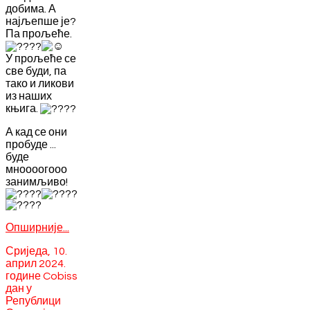
добима. А
најљепше је?
Па прољеће.
У прољеће се
све буди, па
тако и ликови
из наших
књига.
А кад се они
пробуде ...
буде
мноооогооо
занимљиво!
Опширније...
Сриједа, 10.
април 2024.
године Cobiss
дан у
Републици