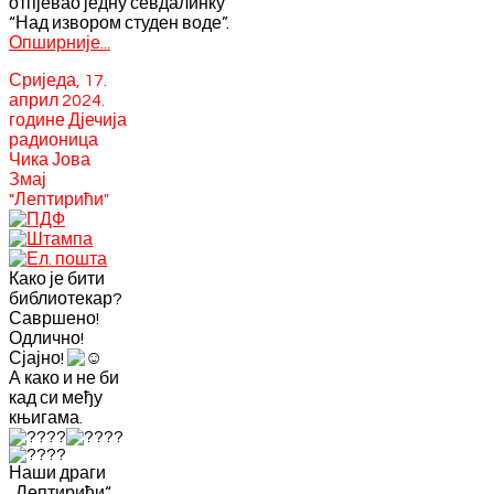
отпјевао једну севдалинку
“Над извором студен воде”.
Опширније...
Сриједа, 17.
април 2024.
године Дјечија
радионица
Чика Јова
Змај
"Лептирићи"
Како је бити
библиотекар?
Савршено!
Одлично!
Сјајно!
А како и не би
кад си међу
књигама.
Наши драги
„Лептирићи“