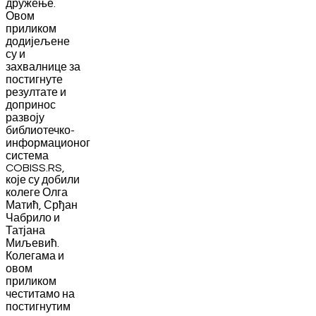
дружење.
Овом
приликом
додијељене
су и
захвалнице за
постигнуте
резултате и
допринос
развоју
библиотечко-
информационог
система
COBISS.RS,
које су добили
колеге Олга
Матић, Срђан
Чабрило и
Татјана
Миљевић.
Колегама и
овом
приликом
честитамо на
постигнутим