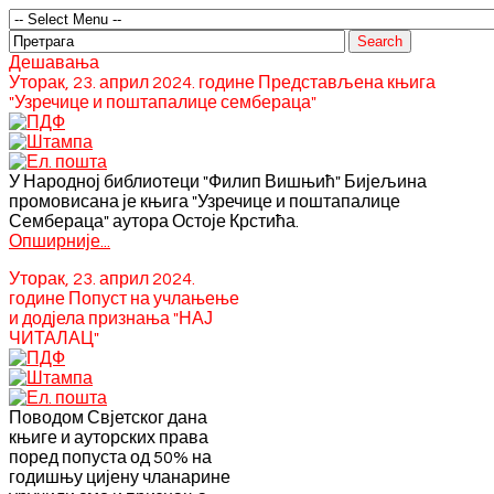
Дешавања
Уторак, 23. април 2024. године Представљена књига
"Узречице и поштапалице сембераца"
У Народној библиотеци "Филип Вишњић" Бијељина
промовисана је књига "Узречице и поштапалице
Сембераца" аутора Остоје Крстића.
Опширније...
Уторак, 23. април 2024.
године Попуст на учлањење
и додјела признања "НАЈ
ЧИТАЛАЦ"
Поводом Свјетског дана
књиге и ауторских права
поред попуста од 50% на
годишњу цијену чланарине