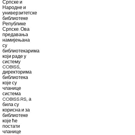
Српске и
Народне и
универзитетске
библиотеке
Републике
Српске. Ова
предавања
намијењана
су
библиотекарима
који раде у
систему
COBISS,
директорима
библиотека
које су
чланице
система
COBISS.RS, а
била су
корисна и за
библиотеке
које ће
постати
чланице