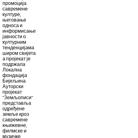
промоција
савремене
културе,
његовање
односа и
информисање
јавности о
културним
тенденцијама
широм свијета
а пројекат је
подржала
Локална
фондација
Бијељина.
Ауторски
пројекат
"Земљописи"
представља
одређене
земље кроз
савремене
књижевне,
филмске
и
музичке