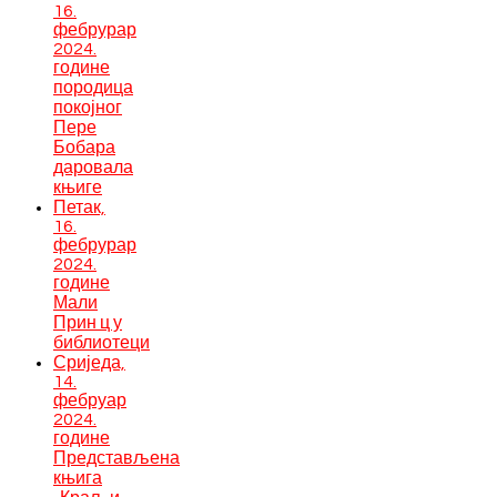
16.
фебрурар
2024.
године
породица
покојног
Пере
Бобара
даровала
књиге
Петак,
16.
фебрурар
2024.
године
Мали
Прин ц у
библиотеци
Сриједа,
14.
фебруар
2024.
године
Представљена
књига