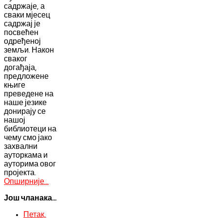
садржаје, а
сваки мјесец
садржај је
посвећен
одређеној
земљи. Након
сваког
догађаја,
предложене
књиге
преведене на
наше језике
донирају се
нашој
библиотеци на
чему смо јако
захвални
ауторкама и
ауторима овог
пројекта.
Опширније...
Још чланака...
Петак,