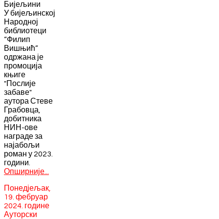
Бијељини
У бијељинској
Народној
библиотеци
“Филип
Вишњић”
одржана је
промоција
књиге
"Послије
забаве"
аутора Стеве
Грабовца,
добитника
НИН-ове
награде за
најабољи
роман у 2023.
години.
Опширније...
Понедјељак,
19. фебруар
2024. године
Ауторски