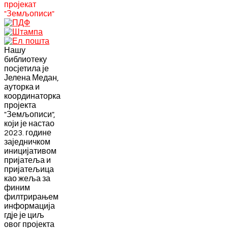
пројекат
"Земљописи"
Нашу
библиотеку
посјетила је
Јелена Медан,
ауторка и
координаторка
пројекта
"Земљописи",
који је настао
2023. године
заједничком
иницијативом
пријатеља и
пријатељица
као жеља за
финим
филтрирањем
информација
гдје је циљ
овог пројекта