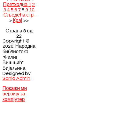
Претходна
1
2
3
4
5
6
7
8
9
10
Сљедећа стр.
>
Крај
>>
Страна 8 од
22
Copyright ©
2026. Народна
библиотека
"Филип
Вишњић"
Бијељина.
Designed by
Sanja Admin
Покажи ми
верзију за
компјутер