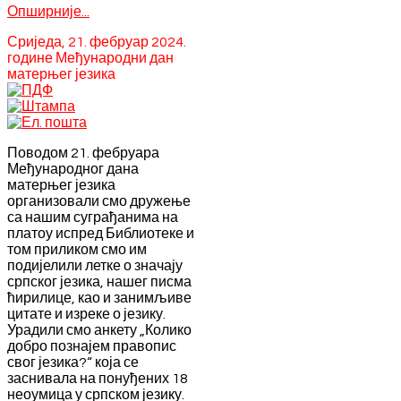
Опширније...
Сриједа, 21. фебруар 2024.
године Међународни дан
матерњег језика
Поводом 21. фебруара
Међународног дана
матерњег језика
организовали смо дружење
са нашим суграђанима на
платоу испред Библиотеке и
том приликом смо им
подијелили летке о значају
српског језика, нашег писма
ћирилице, као и занимљиве
цитате и изреке о језику.
Урадили смо анкету „Колико
добро познајем правопис
свог језика?“ која се
заснивала на понуђених 18
неоумица у српском језику.