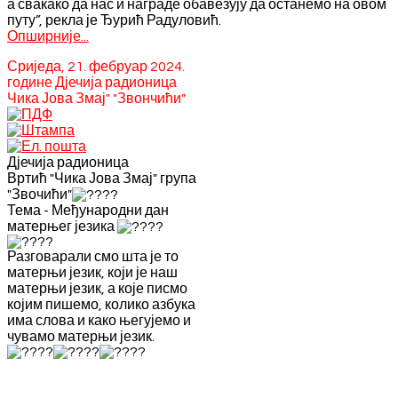
а свакако да нас и награде обавезују да останемо на овом
путу”, рекла је Ђурић Радуловић.
Опширније...
Сриједа, 21. фебруар 2024.
године Дјечија радионица
Чика Јова Змај" "Звончићи"
Дјечија радионица
Вртић "Чика Јова Змај" група
"Звочићи"
Тема - Међународни дан
матерњег језика
Разговарали смо шта је то
матерњи језик, који је наш
матерњи језик, а које писмо
којим пишемо, колико азбука
има слова и како његујемо и
чувамо матерњи језик.