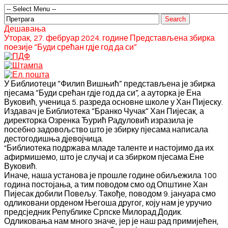
Дешавања
Уторак, 27. фебруар 2024. године Представљена збирка
поезије “Буди срећан гдје год да си”
У Библиотеци “Филип Вишњић” представљена је збирка
пјесама “Буди срећан гдје год да си”, а ауторка је Ена
Вуковић, ученица 5. разреда основне школе у Хан Пијеску.
Издавач је Библиотека “Бранко Чучак” Хан Пијесак, а
директорка Озренка Ђурић Радуловић изразила је
посебно задовољство што је збирку пјесама написала
дестогодишња дјевојчица.
"Библиотека подржава младе таленте и настојимо да их
афирмишемо, што је случај и са збирком пјесама Ене
Вуковић.
Иначе, наша установа је прошле године обиљежила 100
година постојања, а тим поводом смо од Општине Хан
Пијесак добили Повељу. Такође, поводом 9. јануара смо
одликовани орденом Његоша другог, коју нам је уручио
предсједник Републике Српске Милорад Додик.
Одликовања нам много значе, јер је наш рад примијећен,