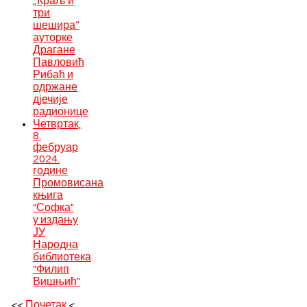
„Краљ и
три
шешира“
ауторке
Драгане
Павловић
Рибаћ и
одржане
дјечије
радионице
Четвртак,
8.
фебруар
2024.
године
Промовисана
књига
"Софка"
у издању
ЈУ
Народна
библиотека
"Филип
Вишњић"
<<
Почетак
<