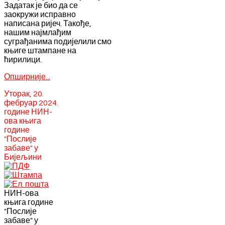
Задатак је био да се
заокружи исправно
написана ријеч. Такође,
нашим најмлађим
суграђанима подијелили смо
књиге штампане на
ћирилици.
Опширније...
Уторак, 20.
фебруар 2024.
године НИН-
ова књига
године
"Послије
забаве" у
Бијељини
НИН-ова
књига године
"Послије
забаве" у