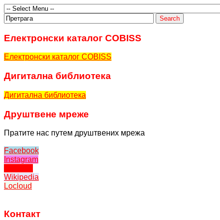
Електронски каталог COBISS
Електронски каталог COBISS
Дигитална библиотека
Дигитална библиотека
bakırköy
ataköy
Друштвене мреже
escort
escort
Пратите нас путем друштвених мрежа
Facebook
Instagram
Youtube
Wikipedia
Locloud
bakırköy
ataköy
Контакт