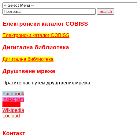
Електронски каталог COBISS
Електронски каталог COBISS
Дигитална библиотека
Дигитална библиотека
bakırköy
ataköy
Друштвене мреже
escort
escort
Пратите нас путем друштвених мрежа
Facebook
Instagram
Youtube
Wikipedia
Locloud
bakırköy
ataköy
Контакт