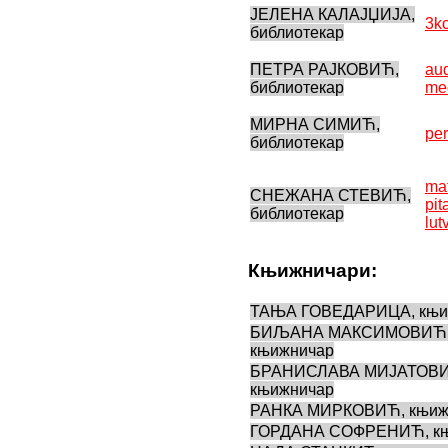
vip
ЈЕЛЕНА КАЛАЈЏИЈА,
3kc
transfer
библиотекар
kocaeli
escort
ПЕТРА РАЈКОВИЋ,
au
malatya
библиотекар
me
escort
maltepe
escort
МИРНА СИМИЋ,
pe
muğla
библиотекар
escort
manisa
ma
escort
СНЕЖАНА СТЕВИЋ,
pit
sivas
библиотекар
lut
escort
tekirdağ
escort
Књижничари:
tokat
escort
ТАЊА ГОВЕДАРИЦА, књи
uşak
БИЉАНА МАКСИМОВИЋ
escort
књижничар
yalova
БРАНИСЛАВА МИЈАТОВ
escort
књижничар
yozgat
escort
РАНКА МИРКОВИЋ, књиж
trabzon
ГОРДАНА СОФРЕНИЋ, књ
escort