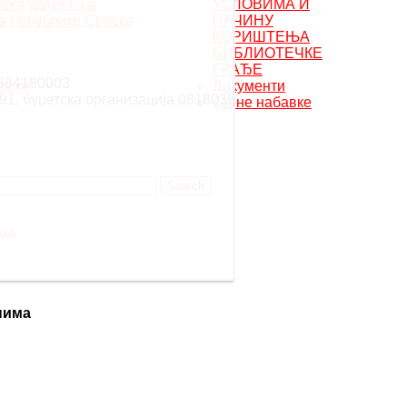
рска удружења
УСЛОВИМА И
а Републике Српске
НАЧИНУ
КОРИШТЕЊА
БИБЛИОТЕЧКЕ
ГРАЂЕ
0384180003
пске
Документи
91, буџетска организација 0818035
Јавне набавке
има
нима