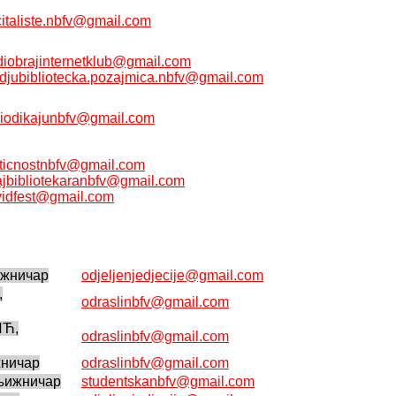
italiste.nbfv@gmail.com
diobrajinternetklub@gmail.com
djubibliotecka.pozajmica.nbfv@gmail.com
riodikajunbfv@gmail.com
ticnostnbfv@gmail.com
ajbibliotekaranbfv@gmail.com
vidfest@gmail.com
жничар
odjeljenjedjecije@gmail.com
,
odraslinbfv@gmail.com
ИЋ,
odraslinbfv@gmail.com
ничар
odraslinbfv@gmail.com
ижничар
studentskanbfv@gmail.com