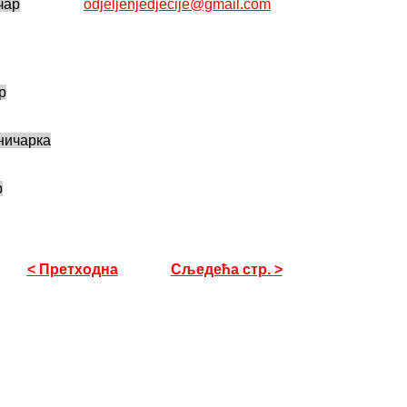
чар
odjeljenjedjecije@gmail.com
р
ничарка
р
< Претходна
Сљедећа стр. >