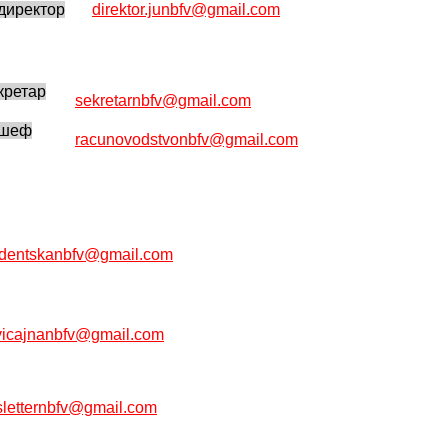
иректор
direktor.junbfv@gmail.com
ретар
sekretarnbfv@gmail.com
 шеф
racunovodstvonbfv@gmail.com
udentskanbfv@gmail.com
vicajnanbfv@gmail.com
sletternbfv@gmail.com