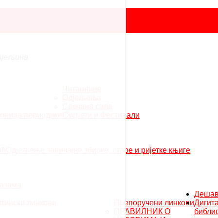
ијељина
Читаонице
Одјељења
Свечана сала
аоница периодике
Сусрети и Фестивали
ић
Одјељење завичајне збирке, старе и ријетке књиге
тазама
Деша
тински линкови
Препоручени линкови
Дигит
ПРАВИЛНИК О
библи