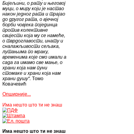
Бијељини, о рату и његовој
муци, о миру који је настао
након једног рата и трајао
до другог рата, о вјечној
борби човјека појединца
против колективне
свијести која му се намеће,
о тврдоглавости, инату и
сналажљивости сељака,
лутањима по мраку,
временима које смо имали а
сада га имамо све мање, о
храни која нам пуни
стомаке и храни која нам
храни душу“.
Томо
Ковачевић
Опширније...
Има нешто што ти не знаш
Има нешто што ти не знаш