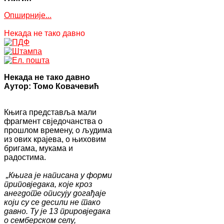
Опширније...
Некада не тако давно
Некада не тако давно
Аутор: Томо Ковачевић
Књига представља мали
фрагмент свједочанства о
прошлом времену, о људима
из ових крајева, о њиховим
бригама, мукама и
радостима.
„Књига је написана у форми
приповједака, које кроз
анегдоте описују догађаје
који су се десили не тако
давно. Ту је 13 прировједака
о семберском селу,