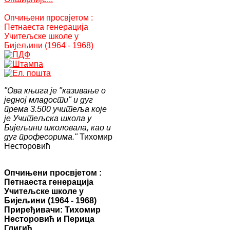
Опчињени просвјетом :
Петнаеста генерација
Учитељске школе у
Бијељини (1964 - 1968)
"Ова књига је "казивање о
једној младости" и дуг
према 3.500 учитеља које
је Учитељска школа у
Бијељини школовала, као и
дуг професорима."
Тихомир
Несторовић
Опчињени просвјетом :
Петнаеста генерација
Учитељске школе у
Бијељини (1964 - 1968)
Приређивачи: Тихомир
Несторовић и Перица
Глигић