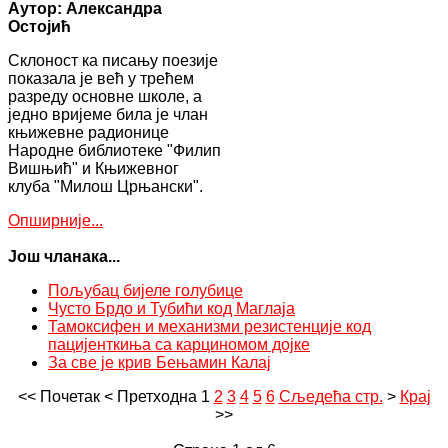
Аутор: Александра
Остојић
Склоност ка писању поезије
показала је већ у трећем
разреду основне школе, а
једно вријеме била је члан
књижевне радионице
Народне библиотеке "Филип
Вишњић" и Књижевног
клуба "Милош Црњански".
Опширније...
Још чланака...
Пољубац бијеле голубице
Чусто Брдо и Тубићи код Маглаја
Тамоксифен и механизми резистенције код
пацијенткиња са карциномом дојке
За све је крив Бењамин Калај
<<
Почетак
<
Претходна
1
2
3
4
5
6
Сљедећа стр.
>
Крај
>>