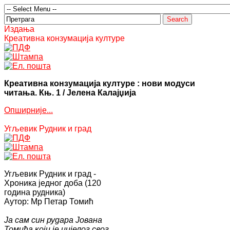
Издања
Креативна конзумација културе
Креативна конзумација културе : нови модуси
читања. Књ. 1 / Јелена Калајџија
Опширније...
Угљевик Рудник и град
Угљевик Рудник и град -
Хроника једног доба (120
година рудника)
Аутор: Мр Петар Томић
Ја сам син рудара Јована
Томића који је цијелог свог