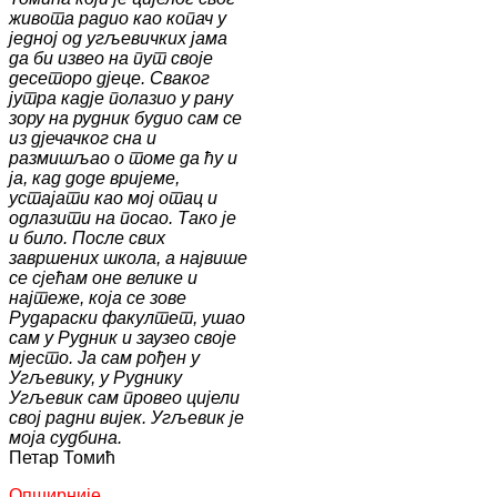
живота радио као копач у
једној од угљевичких јама
да би извео на пут своје
десеторо дјеце. Сваког
јутра кадје полазио у рану
зору на рудник будио сам се
из дјечачког сна и
размишљао о томе да ћу и
ја, кад доде вријеме,
устајати као мој отац и
одлазити на посао. Тако је
и било. После свих
завршених школа, а највише
се сјећам оне велике и
најтеже, која се зове
Рудараски факултет, ушао
сам у Рудник и заузео своје
мјесто. Ја сам рођен у
Угљевику, у Руднику
Угљевик сам провео цијели
свој радни вијек. Угљевик је
моја судбина.
Петар Томић
Опширније...