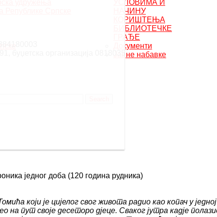
рска удружења
УСЛОВИМА И
а Републике Српске
НАЧИНУ
КОРИШТЕЊА
БИБЛИОТЕЧКЕ
ГРАЂЕ
0384180003
пске
Документи
91, буџетска организација 0818035
Јавне набавке
роника једног доба (120 година рудника)
омића који је цијелог свог живота радио као копач у једној
ео на пут своје десеторо дјеце. Сваког јутра кадје полази