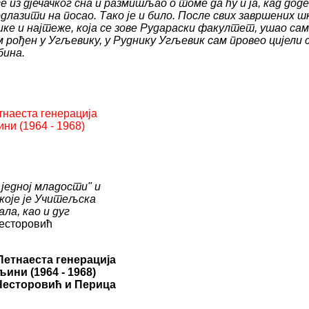
е из дјечачког сна и размишљао о томе да ћу и ја, кад доде
длазити на посао. Тако је и било. После свих завршених ш
ике и најтеже, која се зове Рудараски факултет, ушао сам
ам рођен у Угљевику, у Руднику Угљевик сам провео цијели 
бина.
тнаеста генерација
ни (1964 - 1968)
 једној младости" и
које је Учитељска
ла, као и дуг
есторовић
Петнаеста генерација
ини (1964 - 1968)
Несторовић и Перица