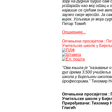
зору на рудник будио сам с
istanbul
istanbul
sisli
izle
siteleri
ankara
устајати као мој отац и о
escorts
escort
escort
escort
највише се сјећам оне вел
sefakoy
şişli
aydın
заузео своје мјесто. Ја с
istanbul
escort
escort
вијек. Угљевик је моја суд
escort
avcılar
bursa
Петар Томић
ukraynali
escort
escort
şirinevler
gaziantep
Опширније...
escort
escort
istanbul
istanbul
Опчињени просвјетом : Пе
escort
escort
Учитељске школе у Бијељи
beylikduzu
samsun
escort
escort
esenyurt
balıkesir
escort
escort
mersin
"Ова књига је "казивање о
escort
дуг према 3.500 учитеља 
konya
школа у Бијељини школова
escort
професорима."
Тихомир Н
eskişehir
escort
izmir
Опчињени просвјетом : 
escort
Учитељске школе у Бијељ
sınav
Приређивачи: Тихомир 
analizi
Глигић
denizli