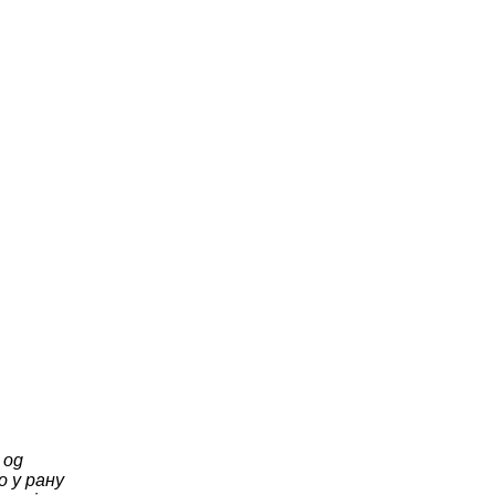
 од
о у рану