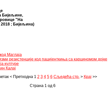
це
а Бијељине,
тровице "На
 2018 ; Бијељина)
код Маглаја
зми резистенције код пацијенткиња са карциномом дојке
ја културе
ин Калај
четак
<
Претходна
1
2
3
4
5
6
Сљедећа стр.
>
Крај
>>
Страна 1 од 6