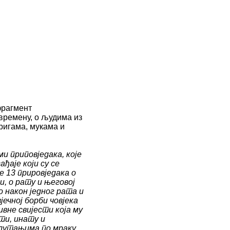
фрагмент
времену, о људима из
ригама, мукама и
и приповједака, које
ађаје који су се
је 13 прировједака о
и, о рату и његовој
ао након једног рата и
јечној борби човјека
вне свијести која му
ти, инату и
лутањима по мраку,