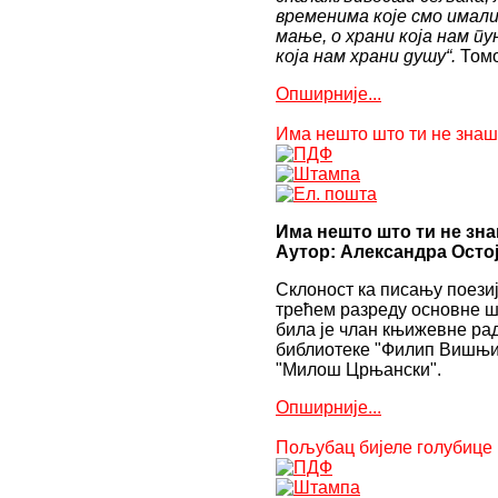
временима које смо имали
afyon
мање, о храни која нам п
escort
која нам храни душу“.
Том
aksaray
escort
Опширније...
amasya
escort
Има нешто што ти не знаш
ardahan
escort
artvin
escort
bartın
Има нешто што ти не зн
escort
Аутор: Александра Осто
bayburt
escort
Склоност ка писању поезиј
bolu
трећем разреду основне шк
escort
била је члан књижевне р
burdur
библиотеке "Филип Вишњи
escort
"Милош Црњански".
çanakkale
escort
Опширније...
çankırı
escort
Пољубац бијеле голубице
çorum
escort
edirne