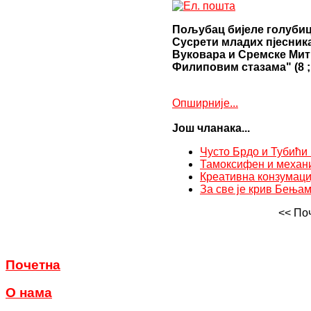
escort
elazığ
Пољубац бијеле голуби
escort
Сусрети младих пјесник
erzurum
Вуковара и Сремске Ми
escort
Филиповим стазама" (8 ;
erzincan
escort
kırşehir
Опширније...
escort
van
Још чланака...
escort
zonguldak
Чусто Брдо и Тубићи 
escort
Тамоксифен и механи
giresun
Креативна конзумаци
escort
За све је крив Бењам
gümüşhane
escort
<<
По
hakkari
escort
ığdır
escort
Почетна
ısparta
escort
О нама
kahramanmaraş