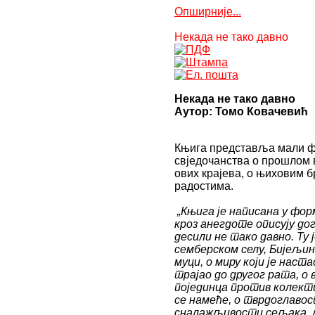
vip
Опширније...
transfer
kocaeli
Некада не тако давно
escort
malatya
escort
maltepe
escort
muğla
Некада не тако давно
escort
Аутор: Томо Ковачевић
manisa
escort
Књига представља мали 
sivas
свједочанства о прошлом 
escort
ових крајева, о њиховим б
tekirdağ
радостима.
escort
tokat
„Књига је написана у форм
escort
кроз анегдоте описују дог
uşak
десили не тако давно. Ту 
escort
семберском селу, Бијељин
yalova
муци, о миру који је наст
escort
трајао до другог рата, о в
yozgat
појединца против колекти
escort
се намеће, о тврдоглавос
trabzon
сналажљивости сељака, 
escort