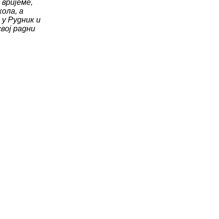
 вријеме,
кола, а
 у Рудник и
свој радни