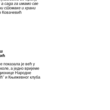
 а сада га имамо све
уни стомаке и храни
о Ковачевић
аш
јић
е показала је већ у
оле, а једно вријеме
адионице Народне
ћ" и Књижевног клуба