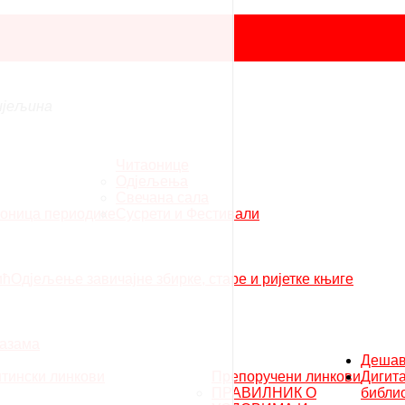
ијељина
Читаонице
Одјељења
Свечана сала
аоница периодике
Сусрети и Фестивали
ић
Одјељење завичајне збирке, старе и ријетке књиге
тазама
Деша
тински линкови
Препоручени линкови
Дигит
ПРАВИЛНИК О
библи