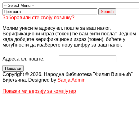
Заборавили сте своју лозинку?
Молим унесите адресу ел. поште за ваш налог.
Верификациони израз (токен) ће вам бити послат. Једном
када добијете верификациони израз (токен), бићете у
могућности да изаберете нову шифру за ваш налог.
Адреса ел. поште:
Пошаљи
Copyright © 2026. Народна библиотека "Филип Вишњић"
Бијељина. Designed by
Sanja Admin
Покажи ми верзију за компјутер